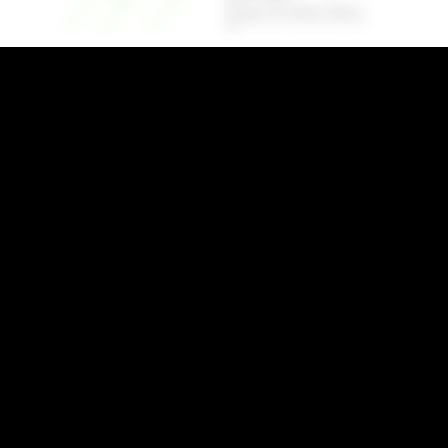
Nos coordonnées
38A Rue Jean Jaurès, 31620
Bouloc
05 62 79 00 09
contact@brail-architectes.com
Linkedin
Liens rapides
Blog
Activités
Mentions Légales
Charte d’utilisation des données