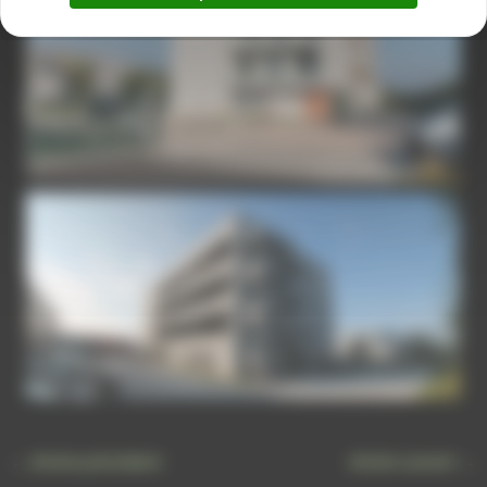
IMG-3897
PANORAMA-SANS-TITRE1
←
Article précédent
Article suivant
→