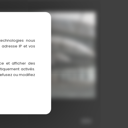
 technologies nous
 adresse IP et vos
ce et afficher des
atiquement activés.
refusez ou modifiez
INT P PANTIN
2014