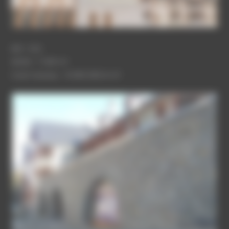
MO : E.R.I.
SHON : 7 345 m²
Coût travaux. : 9 000 000 € HT
37-6-SN154098