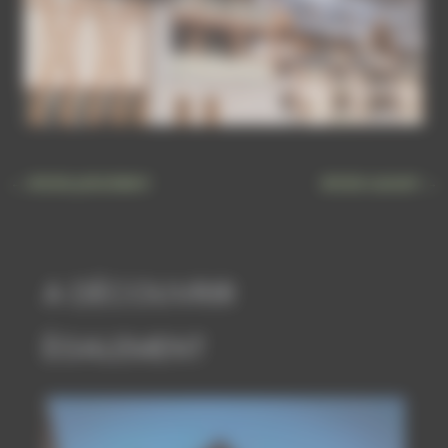
←
Article précédent
Article suivant
→
A DÉCOUVRIR
ÉGALEMENT