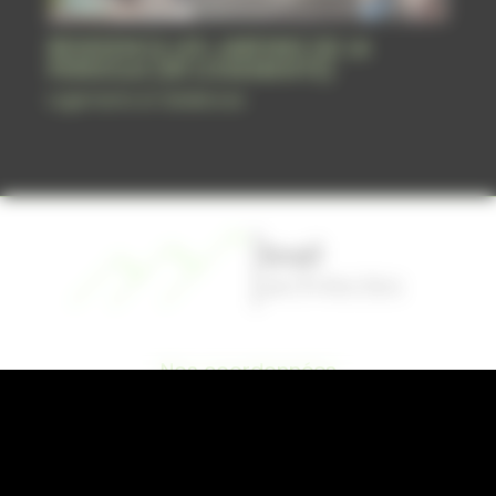
RESIDENCE LES JARDINS DE LA
PERGOLA (30 LOGEMENTS)
Logements et résidences
Nos coordonnées
38A Rue Jean Jaurès, 31620
Bouloc
05 62 79 00 09
contact@brail-architectes.com