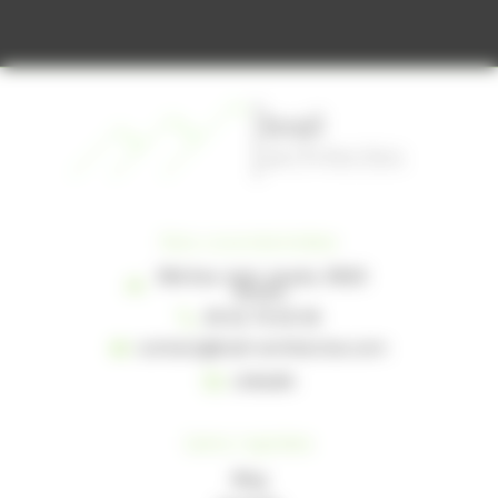
Nos coordonnées
38A Rue Jean Jaurès, 31620
Bouloc
05 62 79 00 09
contact@brail-architectes.com
Linkedin
Liens rapides
Blog