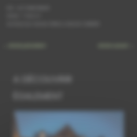
MO : ALTI IMMOBILIER
SHON : 7 342 m²
Architectes: Norbert BRAIL & Michel CARRERE
←
Article précédent
Article suivant
→
A DÉCOUVRIR
ÉGALEMENT