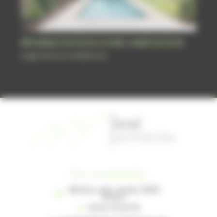
RÉHABILITATION D’UNE HABITATION
Logements et résidences
Nos coordonnées
38A Rue Jean Jaurès, 31620
Bouloc
05 62 79 00 09