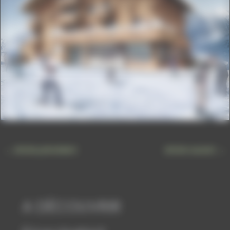
REÇU CARINE MAIL – PAS DE ©
Reçu Carine Mail – Pas de ©
←
Article précédent
Article suivant
→
A DÉCOUVRIR