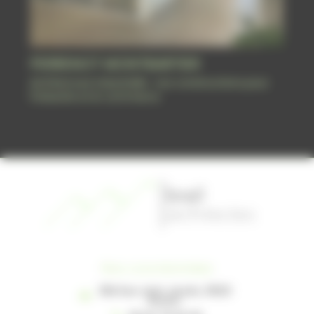
PERRENOT MONTBARTIER
Architecture industrielle : nos constructions pour
l'industrie et le commerce
Nos coordonnées
38A Rue Jean Jaurès, 31620
Bouloc