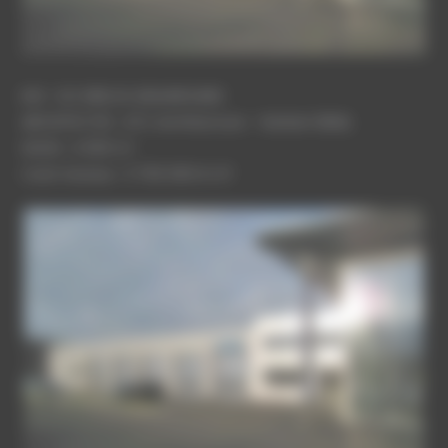
MO : SCI SIREJOL BEAUREGARD
ARCHITECTES : ATC Architecture – Norbert BRAIL
SHON : 4 500 m²
Coût travaux : 3 700 000 € HT
MERCEDES-AGEN-6