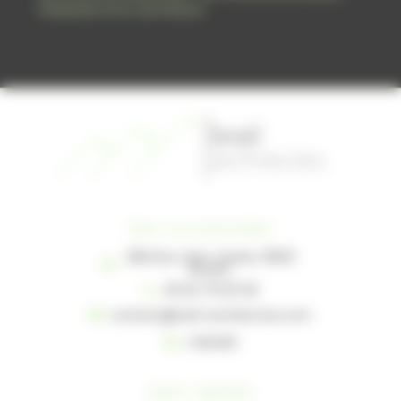
l'industrie et le commerce
Nos coordonnées
38A Rue Jean Jaurès, 31620
Bouloc
05 62 79 00 09
contact@brail-architectes.com
Linkedin
Liens rapides