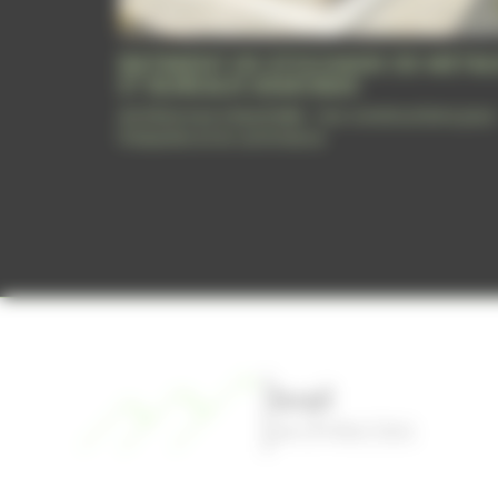
BATIMENT DE STOCKAGE DE META
ET BUREAUX ASMOBAX
Architecture industrielle : nos constructions pour
l'industrie et le commerce