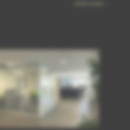
Article suivant
→