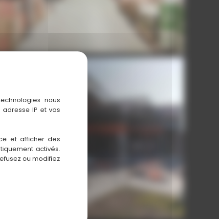
 technologies nous
 adresse IP et vos
LA PLATEFORME DU BATIMENT. AUBERVILLIERS.
ce et afficher des
La Plateforme du Batiment. Aubervilliers.
atiquement activés.
refusez ou modifiez