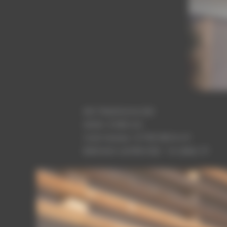
MO: Plateforme SAS
SHON : 6 062 m2
Coût travaux : 8 700 000 € HT
Bâtiment certifié HQE – 14 cibles TP