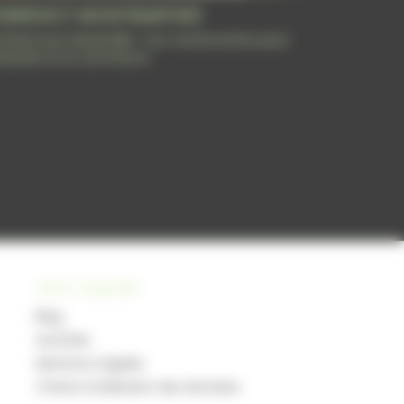
ERRENOT MONTBARTIER
chitecture industrielle : nos constructions pour
industrie et le commerce
Liens rapides
Blog
Activités
Mentions Légales
Charte d’utilisation des données