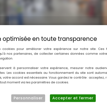
s cookies pour améliorer votre expérience sur notre site. Ces
 qu'à nos partenaires, de collecter certaines données comme votre
vigation.
LA PLATEFORME DU BATIMENT. AUBERVILLIERS.
servent à personnaliser votre expérience, mesurer notre audien
La Plateforme du Batiment. Aubervilliers.
ntes. Les cookies essentiels au fonctionnement du site sont autom
es, votre accord est nécessaire. Vous gardez le contrôle : acceptez, 
 tout moment via les paramètres de cookies.
Personnaliser
Accepter et fermer