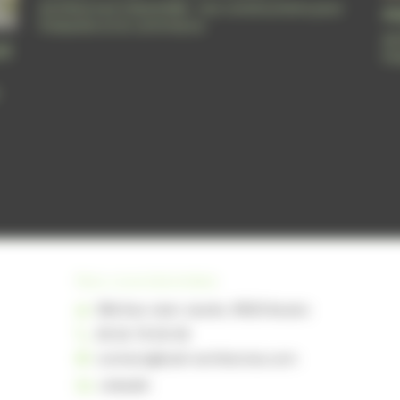
Architecture industrielle : nos constructions pour
P
l'industrie et le commerce
Ar
UX
l'
Nos coordonnées
38A Rue Jean Jaurès, 31620 Bouloc
05 62 79 00 09
contact@brail-architectes.com
Linkedin